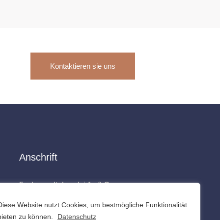
Kontaktieren sie uns
Anschrift
Fachanwaltskanzlei Ay & Grosse
Alte Bahnhofstraße 192
Diese Website nutzt Cookies, um bestmögliche Funktionalität
44892 Bochum
bieten zu können.
Datenschutz